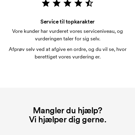
Hvad er en trykskabelon?
En trykskabelon er en slags skabelon, der bruges i
forbindelse med trykning. Der skal bruges én
Service til topkarakter
trykskabelon for hver farve, som skal trykkes.
Vore kunder har vurderet vores serviceniveau, og
Omkostningerne ved trykskabelon forsvinder når du
vurderingen taler for sig selv.
bestiller igen.
Afprøv selv ved at afgive en ordre, og du vil se, hvor
berettiget vores vurdering er.
Mangler du hjælp?
Vi hjælper dig gerne.