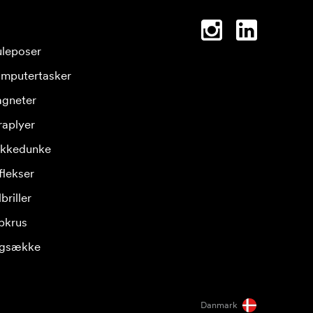
leposer
mputertasker
gneter
raplyer
ikkedunke
flekser
briller
pkrus
gsække
Danmark