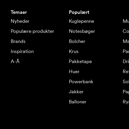
Temaer
Populært
Nyheder
Kuglepenne
Mu
Populære produkter
Notesbøger
Co
Brands
Bolcher
Ma
Inspiration
Krus
Pa
A-Å
Pakketape
Dr
Huer
Re
Powerbank
Sol
Jakker
Pa
Balloner
Ry