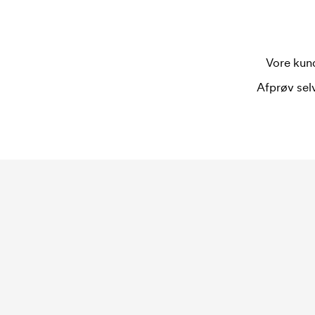
Vore kund
Afprøv selv