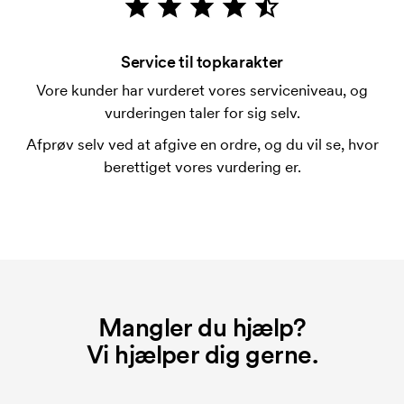
Hvad er en trykskabelon?
En trykskabelon er en slags skabelon, der bruges i
forbindelse med trykning. Der skal bruges én
Service til topkarakter
trykskabelon for hver farve, som skal trykkes.
Vore kunder har vurderet vores serviceniveau, og
Omkostningerne ved trykskabelon forsvinder når du
vurderingen taler for sig selv.
bestiller igen.
Afprøv selv ved at afgive en ordre, og du vil se, hvor
berettiget vores vurdering er.
Mangler du hjælp?
Vi hjælper dig gerne.