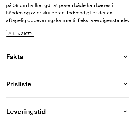
på 58 cm hvilket gør at posen både kan bæres i
hånden og over skulderen. Indvendigt er der en
aftagelig opbevaringslomme til f.eks. værdigenstande.
Art.nr. 21672
Fakta
Artikelnummer
21672
Prisliste
Mål
490 x 390 x 135 mm
Produkt
25 stk
50 stk
100 stk
200 stk
300 stk
500 stk
Maks trykflade
Libourn
101,00
87,00
83,00
77,00
75,00
73,00
Leveringstid
300 x 200 mm
Mærkning
Materiale
1-trykfarve
34,00
26,00
20,00
16,10
14,20
12,40