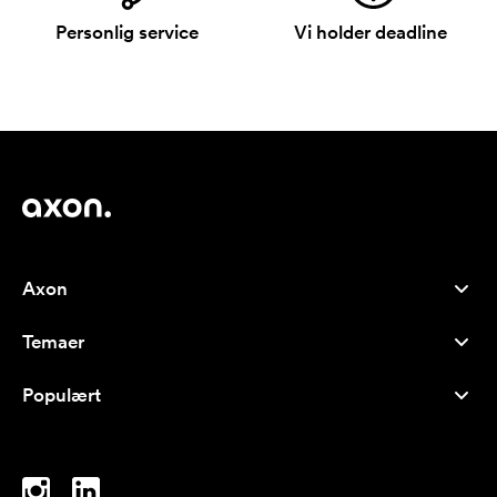
Personlig service
Vi holder deadline
Axon
Kundeservice
Temaer
Om os
Nyheder
Careers
Populært
Populære produkter
Kuglepenne
Bæredygtighed
Brands
Muleposer
Inspiration
Notesbøger