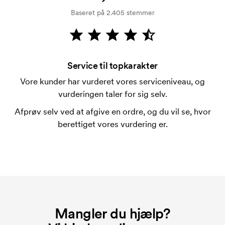
kreditkontrol. Fakturering sker efter levering.
Baseret på 2.405 stemmer
Kortbetaling er muligt.
Hvad er en trykskabelon?
En trykskabelon er en slags skabelon, der bruges i
forbindelse med trykning. Der skal bruges én
Service til topkarakter
trykskabelon for hver farve, som skal trykkes.
Vore kunder har vurderet vores serviceniveau, og
Omkostningerne ved trykskabelon forsvinder når du
vurderingen taler for sig selv.
bestiller igen.
Afprøv selv ved at afgive en ordre, og du vil se, hvor
berettiget vores vurdering er.
Mangler du hjælp?