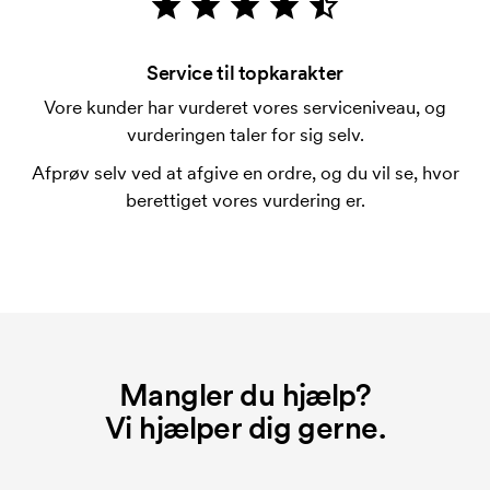
Hvad er en trykskabelon?
En trykskabelon er en slags skabelon, der bruges i
forbindelse med trykning. Der skal bruges én
Service til topkarakter
trykskabelon for hver farve, som skal trykkes.
Vore kunder har vurderet vores serviceniveau, og
Omkostningerne ved trykskabelon forsvinder når du
vurderingen taler for sig selv.
bestiller igen.
Afprøv selv ved at afgive en ordre, og du vil se, hvor
berettiget vores vurdering er.
Mangler du hjælp?
Vi hjælper dig gerne.