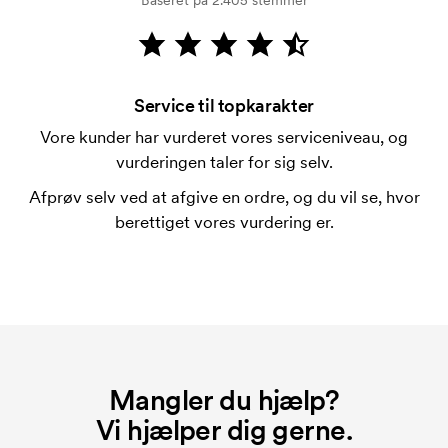
Baseret på 2.405 stemmer
Kortbetaling er muligt.
Hvad er en trykskabelon?
En trykskabelon er en slags skabelon, der bruges i
forbindelse med trykning. Der skal bruges én
Service til topkarakter
trykskabelon for hver farve, som skal trykkes.
Vore kunder har vurderet vores serviceniveau, og
Omkostningerne ved trykskabelon forsvinder når du
vurderingen taler for sig selv.
bestiller igen.
Afprøv selv ved at afgive en ordre, og du vil se, hvor
berettiget vores vurdering er.
Mangler du hjælp?
Vi hjælper dig gerne.