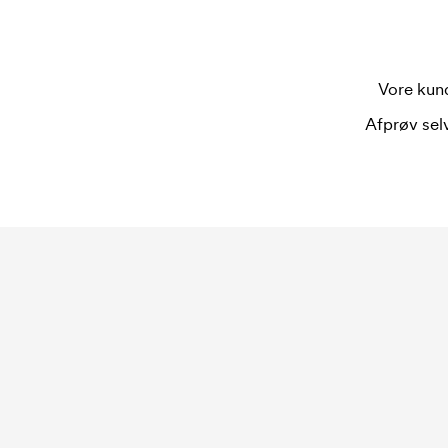
Vore kund
Afprøv selv