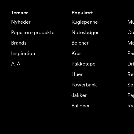
Temaer
Populært
Nyheder
Kuglepenne
Mu
Populære produkter
Notesbøger
Co
Brands
Bolcher
Ma
Inspiration
Krus
Pa
A-Å
Pakketape
Dr
Huer
Re
Powerbank
Sol
Jakker
Pa
Balloner
Ry