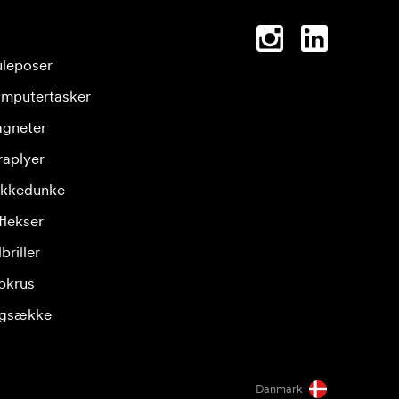
leposer
mputertasker
gneter
raplyer
ikkedunke
flekser
briller
pkrus
gsække
Danmark