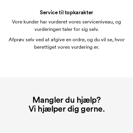
En trykskabelon er en slags skabelon, der bruges i
forbindelse med trykning. Der skal bruges én
Service til topkarakter
trykskabelon for hver farve, som skal trykkes.
Vore kunder har vurderet vores serviceniveau, og
Omkostningerne ved trykskabelon forsvinder når du
vurderingen taler for sig selv.
bestiller igen.
Afprøv selv ved at afgive en ordre, og du vil se, hvor
Hvad er et broderingskort?
berettiget vores vurdering er.
Et broderingskort er en digital fil som informerer
broderingsmaskinen om hvordan den skal brodere.
Der skal laves et broderingskort for hver broderet
motiv. Omkostningerne ved broderingskort
forsvinder når du bestiller igen.
Mangler du hjælp?
Vi hjælper dig gerne.