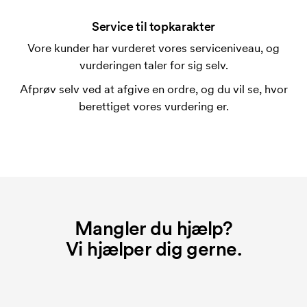
En trykskabelon er en slags skabelon, der bruges i
forbindelse med trykning. Der skal bruges én
Service til topkarakter
trykskabelon for hver farve, som skal trykkes.
Vore kunder har vurderet vores serviceniveau, og
Omkostningerne ved trykskabelon forsvinder når du
vurderingen taler for sig selv.
bestiller igen.
Afprøv selv ved at afgive en ordre, og du vil se, hvor
berettiget vores vurdering er.
Mangler du hjælp?
Vi hjælper dig gerne.