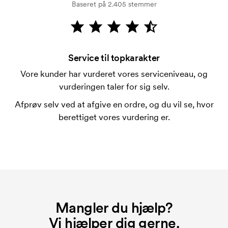
Baseret på 2.405 stemmer
Kortbetaling er muligt.
Hvad er en trykskabelon?
En trykskabelon er en slags skabelon, der bruges i
forbindelse med trykning. Der skal bruges én
Service til topkarakter
trykskabelon for hver farve, som skal trykkes.
Vore kunder har vurderet vores serviceniveau, og
Omkostningerne ved trykskabelon forsvinder når du
vurderingen taler for sig selv.
bestiller igen.
Afprøv selv ved at afgive en ordre, og du vil se, hvor
berettiget vores vurdering er.
Mangler du hjælp?
Vi hjælper dig gerne.