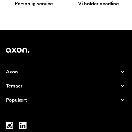
Personlig service
Vi holder deadline
Axon
Kundeservice
Temaer
Om os
Nyheder
Careers
Populært
Populære produkter
Kuglepenne
Bæredygtighed
Brands
Muleposer
Inspiration
Notesbøger