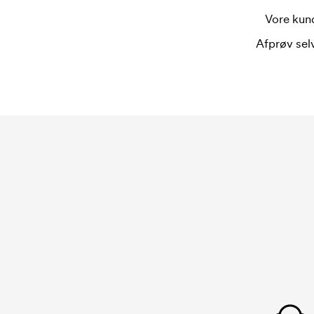
Omkostningerne ved broderingskort forsvinder når
Vore kund
Afprøv selv