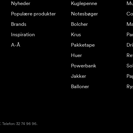
Nyheder
Kuglepenne
Mu
Populære produkter
Notesbøger
Co
Brands
Bolcher
Ma
Inspiration
Krus
Pa
A-Å
Pakketape
Dr
Huer
Re
Powerbank
Sol
Jakker
Pa
Balloner
Ry
 Telefon: 32 74 96 96.