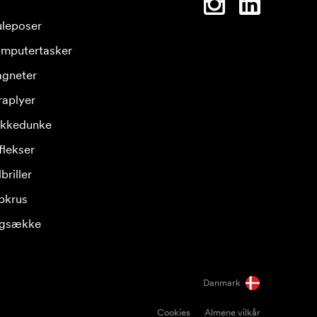
leposer
mputertasker
gneter
raplyer
ikkedunke
flekser
briller
pkrus
gsække
Danmark
Cookies
Almene vilkår