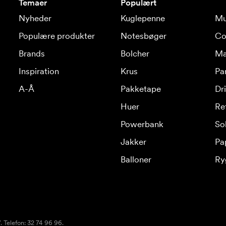
Temaer
Populært
Nyheder
Kuglepenne
Mu
Populære produkter
Notesbøger
Co
Brands
Bolcher
Ma
Inspiration
Krus
Pa
A-Å
Pakketape
Dr
Huer
Re
Powerbank
Sol
Jakker
Pa
Balloner
Ry
 Telefon: 32 74 96 96.