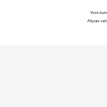
Vore kund
Afprøv selv