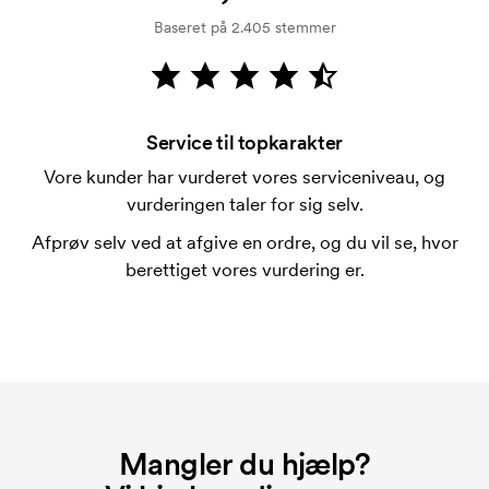
kreditkontrol. Fakturering sker efter levering.
Baseret på 2.405 stemmer
Kortbetaling er muligt.
Hvad er en trykskabelon?
En trykskabelon er en slags skabelon, der bruges i
forbindelse med trykning. Der skal bruges én
Service til topkarakter
trykskabelon for hver farve, som skal trykkes.
Vore kunder har vurderet vores serviceniveau, og
Omkostningerne ved trykskabelon forsvinder når du
vurderingen taler for sig selv.
bestiller igen.
Afprøv selv ved at afgive en ordre, og du vil se, hvor
berettiget vores vurdering er.
Mangler du hjælp?