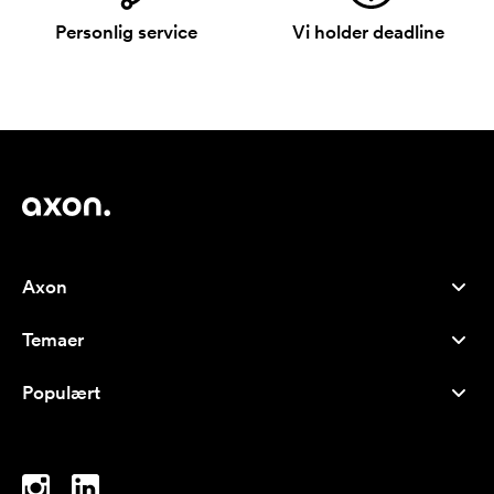
Personlig service
Vi holder deadline
Axon
Kundeservice
Temaer
Om os
Nyheder
Careers
Populært
Populære produkter
Kuglepenne
Bæredygtighed
Brands
Muleposer
Inspiration
Notesbøger