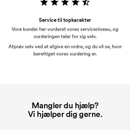
Hvad er en trykskabelon?
En trykskabelon er en slags skabelon, der bruges i
forbindelse med trykning. Der skal bruges én
Service til topkarakter
trykskabelon for hver farve, som skal trykkes.
Vore kunder har vurderet vores serviceniveau, og
Omkostningerne ved trykskabelon forsvinder når du
vurderingen taler for sig selv.
bestiller igen.
Afprøv selv ved at afgive en ordre, og du vil se, hvor
berettiget vores vurdering er.
Mangler du hjælp?
Vi hjælper dig gerne.