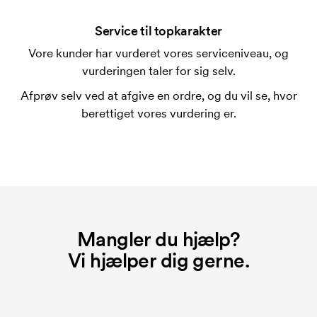
En trykskabelon er en slags skabelon, der bruges i
forbindelse med trykning. Der skal bruges én
Service til topkarakter
trykskabelon for hver farve, som skal trykkes.
Vore kunder har vurderet vores serviceniveau, og
Omkostningerne ved trykskabelon forsvinder når du
vurderingen taler for sig selv.
bestiller igen.
Afprøv selv ved at afgive en ordre, og du vil se, hvor
berettiget vores vurdering er.
Mangler du hjælp?
Vi hjælper dig gerne.