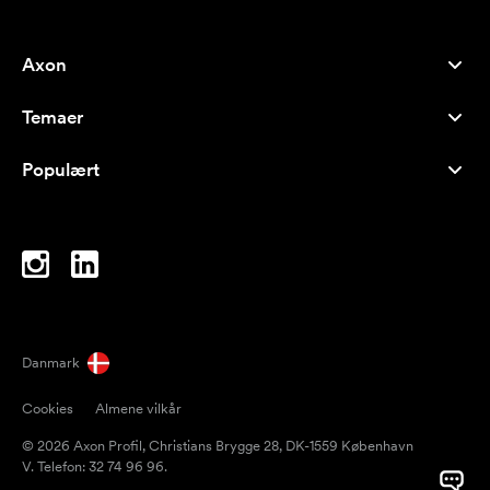
Axon
Kundeservice
Temaer
Om os
Nyheder
Careers
Populært
Populære produkter
Kuglepenne
Bæredygtighed
Brands
Muleposer
Inspiration
Notesbøger
A-Å
Computertasker
Bolcher
Danmark
Magneter
Cookies
Almene vilkår
Krus
© 2026 Axon Profil, Christians Brygge 28, DK-1559 København
Paraplyer
V. Telefon: 32 74 96 96.