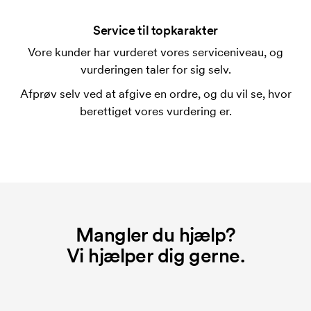
En trykskabelon er en slags skabelon, der bruges i
forbindelse med trykning. Der skal bruges én
Service til topkarakter
trykskabelon for hver farve, som skal trykkes.
Vore kunder har vurderet vores serviceniveau, og
Omkostningerne ved trykskabelon forsvinder når du
vurderingen taler for sig selv.
bestiller igen.
Afprøv selv ved at afgive en ordre, og du vil se, hvor
berettiget vores vurdering er.
Mangler du hjælp?
Vi hjælper dig gerne.