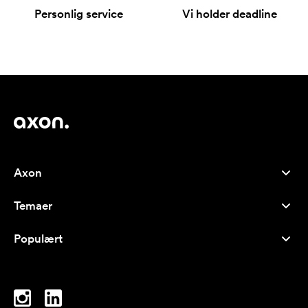
Personlig service
Vi holder deadline
Axon
Kundeservice
Temaer
Om os
Nyheder
Careers
Populært
Populære produkter
Kuglepenne
Bæredygtighed
Brands
Muleposer
Inspiration
Notesbøger