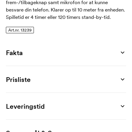
frem-/tilbageknap samt mikrofon for at kunne
besvare din telefon. Klarer op til 10 meter fra enheden.
Spilletid er 4 timer eller 120 timers stand-by-tid.
Art.nr. 13239
Fakta
Artikelnummer
13239
Prisliste
Mål
250 x 44 x 30 mm
Produkt
5 stk
10 stk
30 stk
50 stk
100 stk
200 stk
Maks trykflade
Sport Galaxy
444,00
355,00
324,00
299,00
276,00
264,00
Leveringstid
20 x 8 mm
Mærkning
Materiale
1-trykfarve
92,00
51,00
21,00
19,70
13,50
11,20
ABS