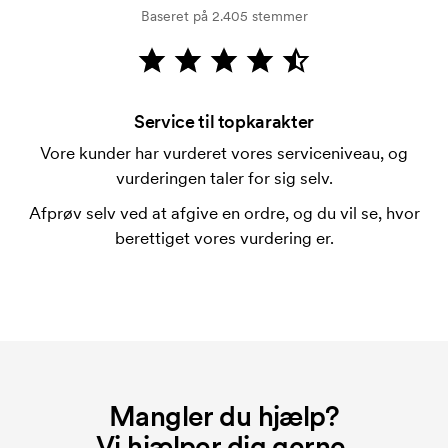
Baseret på 2.405 stemmer
Kortbetaling er muligt.
Hvad er en trykskabelon?
En trykskabelon er en slags skabelon, der bruges i
forbindelse med trykning. Der skal bruges én
Service til topkarakter
trykskabelon for hver farve, som skal trykkes.
Vore kunder har vurderet vores serviceniveau, og
Omkostningerne ved trykskabelon forsvinder når du
vurderingen taler for sig selv.
bestiller igen.
Afprøv selv ved at afgive en ordre, og du vil se, hvor
berettiget vores vurdering er.
Mangler du hjælp?
Vi hjælper dig gerne.