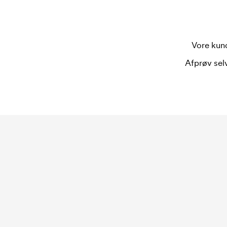
Vore kund
Afprøv selv