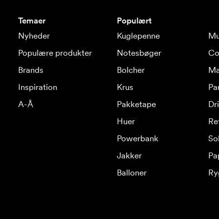
Temaer
Populært
Nyheder
Kuglepenne
Mu
Populære produkter
Notesbøger
Co
Brands
Bolcher
Ma
Inspiration
Krus
Pa
A-Å
Pakketape
Dr
Huer
Re
Powerbank
Sol
Jakker
Pa
Balloner
Ry