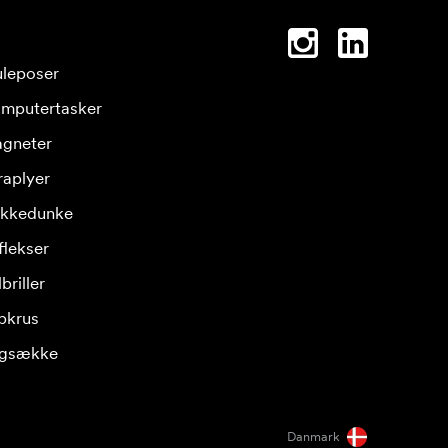
leposer
mputertasker
gneter
raplyer
ikkedunke
flekser
briller
pkrus
gsække
Danmark