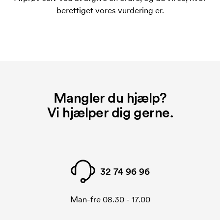
Hvad er et opstartsgebyr?
berettiget vores vurdering er.
På visse produkter er der et opstartsgebyr for
mærkningen. Startomkostninger er et opstartsgebyr
for mærkningen. Opstartsgebyret forsvinder ikke
ved en gentagen bestilling.
Mangler du hjælp?
Vi hjælper dig gerne.
32 74 96 96
Man-fre 08.30 - 17.00