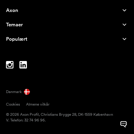
Axon
Kundeservice
Temaer
Om os
Nyheder
Careers
Populært
Populære produkter
Kuglepenne
Bæredygtighed
Brands
Muleposer
Inspiration
Notesbøger
A-Å
Computertasker
Bolcher
Danmark
Magneter
Cookies
Almene vilkår
Krus
© 2026 Axon Profil, Christians Brygge 28, DK-1559 København
Paraplyer
V. Telefon: 32 74 96 96.
Pakketape