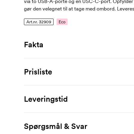
via to USB-A-porte og en USC-C-port. Opfylder re
gør den velegnet til at tage med ombord. Leve
Art.nr. 32909
Eco
Fakta
Artikelnummer
32909
Prisliste
Mål
130 x 66 x 14 mm
Produkt
10 stk
20 stk
30
Maks trykflade
Leveringstid
BoostCharge, 10.000 mAh
291,00
273,00
262
60 x 40 mm
Mærkning
Materiale
Spørgsmål & Svar
genbrugsplastik
1-trykfarve
41,00
28,00
2