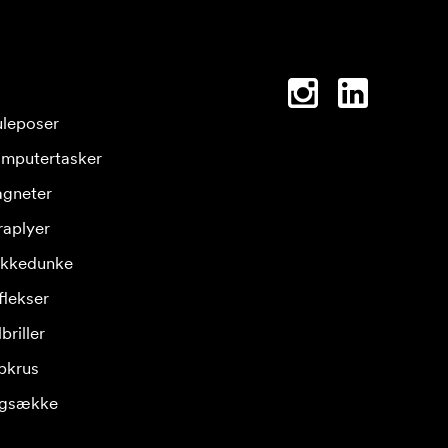
leposer
mputertasker
gneter
raplyer
ikkedunke
flekser
briller
pkrus
gsække