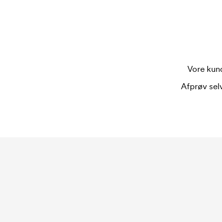
trykskabelon forsvinder når du bestiller igen.
Vore kund
Afprøv selv