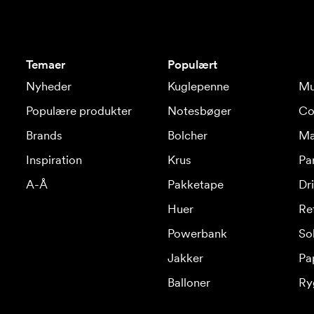
Temaer
Populært
Nyheder
Kuglepenne
Mu
Populære produkter
Notesbøger
Co
Brands
Bolcher
Ma
Inspiration
Krus
Pa
A-Å
Pakketape
Dr
Huer
Re
Powerbank
Sol
Jakker
Pa
Balloner
Ry