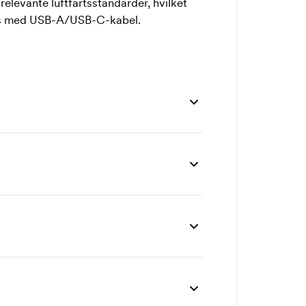
levante luftfartsstandarder, hvilket
res med USB-A/USB-C-kabel.
 stk
50 stk
100 stk
200 stk
,00
238,00
222,00
216,00
0,00
14,60
13,10
11,70