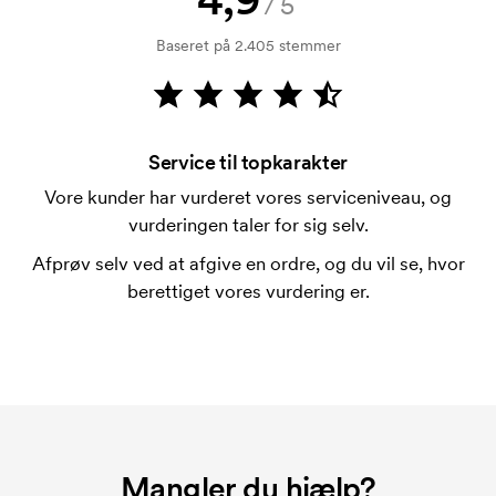
/5
kreditkontrol. Fakturering sker efter levering.
Baseret på 2.405 stemmer
Kortbetaling er muligt.
Hvad er et opstartsgebyr?
På visse produkter er der et opstartsgebyr for
mærkningen. Startomkostninger er et opstartsgebyr
Service til topkarakter
for mærkningen. Opstartsgebyret forsvinder ikke
Vore kunder har vurderet vores serviceniveau, og
ved en gentagen bestilling.
vurderingen taler for sig selv.
Afprøv selv ved at afgive en ordre, og du vil se, hvor
berettiget vores vurdering er.
Mangler du hjælp?