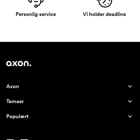
Personlig service
Vi holder deadline
Axon
Kundeservice
Temaer
Om os
Nyheder
Careers
Populært
Populære produkter
Kuglepenne
Bæredygtighed
Brands
Muleposer