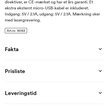
direktiver, er CE-mærket og har et års garanti. Et
ekstra eksternt micro-USB-kabel er inkluderet.
Indgang: 5V / 2.1A, udgang: 5V / 2.1A. Mærkning sker
med lasergravering.
Art.nr. 16193
Fakta
Artikelnummer
16193
Prisliste
Mål
66 x 137 x 16 mm
Produkt
5 stk
10 stk
20 stk
30 stk
50 stk
Maks graveringsflade
San Francisco, 10.000 mAh
399,00
339,00
320,00
312,00
303,00
Leveringstid
45 x 20 mm
Mærkning
Materiale