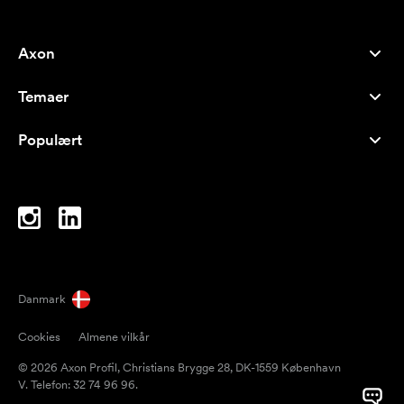
Axon
Kundeservice
Temaer
Om os
Nyheder
Careers
Populært
Populære produkter
Kuglepenne
Bæredygtighed
Brands
Muleposer
Inspiration
Notesbøger
A-Å
Computertasker
Bolcher
Danmark
Magneter
Cookies
Almene vilkår
Krus
© 2026 Axon Profil, Christians Brygge 28, DK-1559 København
Paraplyer
V. Telefon: 32 74 96 96.