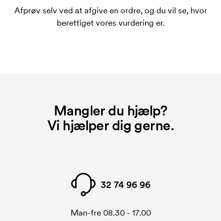
bestiller igen.
Afprøv selv ved at afgive en ordre, og du vil se, hvor
Hvad er et opstartsgebyr?
berettiget vores vurdering er.
På visse produkter er der et opstartsgebyr for
mærkningen. Startomkostninger er et opstartsgebyr
for mærkningen. Opstartsgebyret forsvinder ikke
ved en gentagen bestilling.
Mangler du hjælp?
Vi hjælper dig gerne.
32 74 96 96
Man-fre 08.30 - 17.00