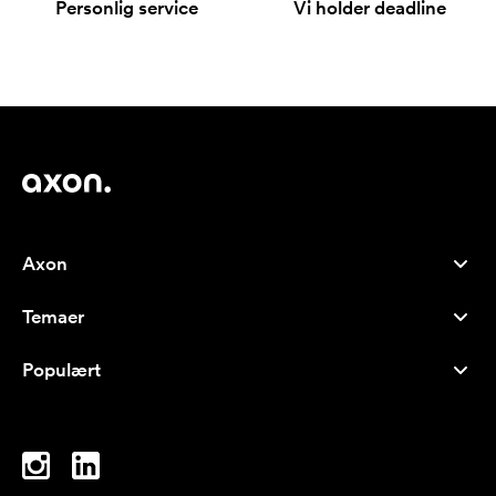
Personlig service
Vi holder deadline
Axon
Kundeservice
Temaer
Om os
Nyheder
Careers
Populært
Populære produkter
Kuglepenne
Bæredygtighed
Brands
Muleposer
Inspiration
Notesbøger
A-Å