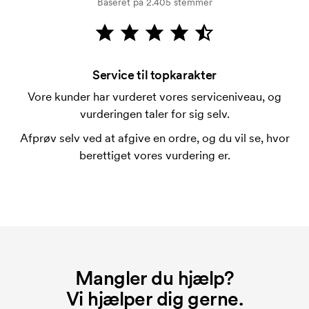
Baseret på 2.405 stemmer
Kortbetaling er muligt.
Hvad er en trykskabelon?
En trykskabelon er en slags skabelon, der bruges i
forbindelse med trykning. Der skal bruges én
Service til topkarakter
trykskabelon for hver farve, som skal trykkes.
Vore kunder har vurderet vores serviceniveau, og
Omkostningerne ved trykskabelon forsvinder når du
vurderingen taler for sig selv.
bestiller igen.
Afprøv selv ved at afgive en ordre, og du vil se, hvor
berettiget vores vurdering er.
Mangler du hjælp?
Vi hjælper dig gerne.