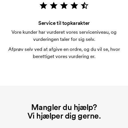
Hvad er en trykskabelon?
En trykskabelon er en slags skabelon, der bruges i
forbindelse med trykning. Der skal bruges én
Service til topkarakter
trykskabelon for hver farve, som skal trykkes.
Vore kunder har vurderet vores serviceniveau, og
Omkostningerne ved trykskabelon forsvinder når du
vurderingen taler for sig selv.
bestiller igen.
Afprøv selv ved at afgive en ordre, og du vil se, hvor
berettiget vores vurdering er.
Mangler du hjælp?
Vi hjælper dig gerne.