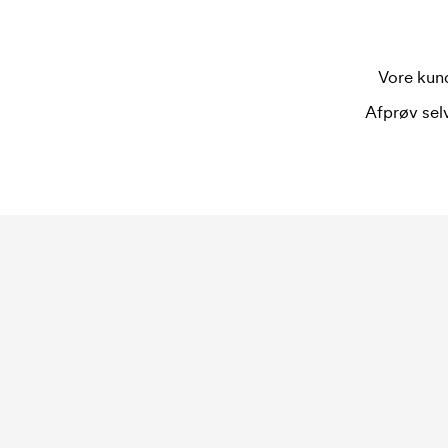
Vore kund
Afprøv selv