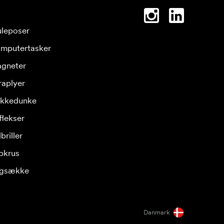
leposer
mputertasker
gneter
raplyer
ikkedunke
flekser
briller
pkrus
gsække
Danmark