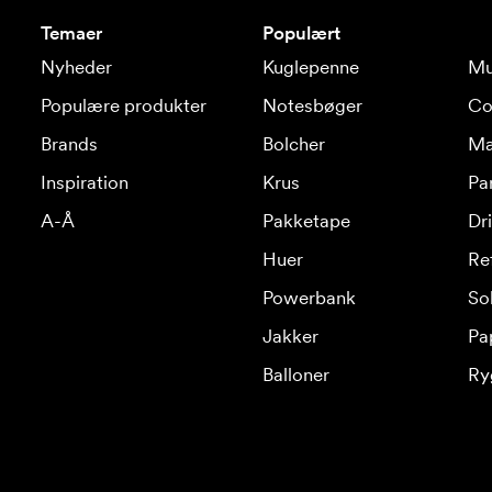
Temaer
Populært
Nyheder
Kuglepenne
Mu
Populære produkter
Notesbøger
Co
Brands
Bolcher
Ma
Inspiration
Krus
Pa
A-Å
Pakketape
Dr
Huer
Re
Powerbank
Sol
Jakker
Pa
Balloner
Ry