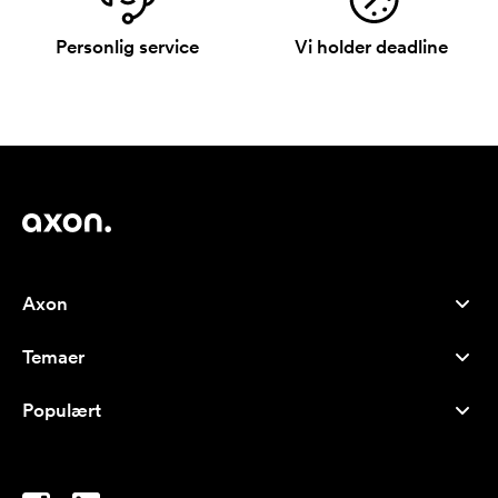
Personlig service
Vi holder deadline
Axon
Kundeservice
Temaer
Om os
Nyheder
Careers
Populært
Populære produkter
Kuglepenne
Bæredygtighed
Brands
Muleposer
Inspiration