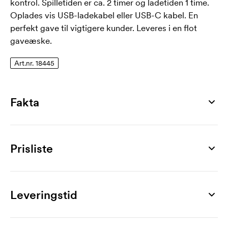
kontrol. Spilletiden er ca. 2 timer og ladetiden 1 time.
Oplades vis USB-ladekabel eller USB-C kabel. En
perfekt gave til vigtigere kunder. Leveres i en flot
gaveæske.
Art.nr. 18445
Fakta
Artikelnummer
18445
Prisliste
Mål
Ø 31 x 36 mm
Produkt
50 stk
75 stk
100 stk
150 stk
200 stk
250 
Materiale
Mino+ Chrome, 3W
234,00
218,00
212,00
201,00
196,00
193
Leveringstid
aluminium
Mærkning
Farver