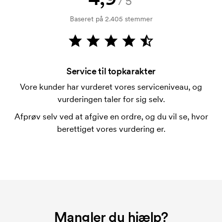
/5
kreditkontrol. Fakturering sker efter levering.
Baseret på 2.405 stemmer
Kortbetaling er muligt.
Hvad er en trykskabelon?
En trykskabelon er en slags skabelon, der bruges i
forbindelse med trykning. Der skal bruges én
Service til topkarakter
trykskabelon for hver farve, som skal trykkes.
Vore kunder har vurderet vores serviceniveau, og
Omkostningerne ved trykskabelon forsvinder når du
vurderingen taler for sig selv.
bestiller igen.
Afprøv selv ved at afgive en ordre, og du vil se, hvor
berettiget vores vurdering er.
Mangler du hjælp?