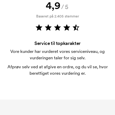
4,9
Betaling sker mod faktura 30 dage efter
/5
kreditkontrol. Fakturering sker efter levering.
Baseret på 2.405 stemmer
Kortbetaling er muligt.
Hvad er et opstartsgebyr?
På visse produkter er der et opstartsgebyr for
mærkningen. Startomkostninger er et opstartsgebyr
Service til topkarakter
for mærkningen. Opstartsgebyret forsvinder ikke
Vore kunder har vurderet vores serviceniveau, og
ved en gentagen bestilling.
vurderingen taler for sig selv.
Afprøv selv ved at afgive en ordre, og du vil se, hvor
berettiget vores vurdering er.