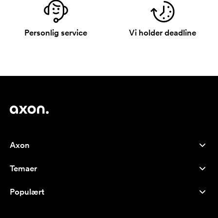
Personlig service
Vi holder deadline
Axon
Kundeservice
Temaer
Om os
Nyheder
Careers
Populært
Populære produkter
Kuglepenne
Bæredygtighed
Brands