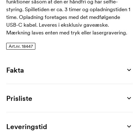
funktioner såsom at den er håndfri og har selfie-
styring. Spilletiden er ca. 3 timer og opladningstiden 1
time. Opladning foretages med det medfølgende
USB-C kabel. Leveres i eksklusiv gaveæske.
Mærkning laves enten med tryk eller lasergravering.
Art.nr. 18447
Fakta
Artikelnummer
18447
Prisliste
Mål
Ø 41 x 38 mm
Produkt
50 stk
75 stk
100 stk
150 stk
200 stk
250 stk
Materiale
Mino X, 3W
268,00
266,00
262,00
252,00
243,00
237,00
Leveringstid
ABS, gummi, silicone
Mærkning