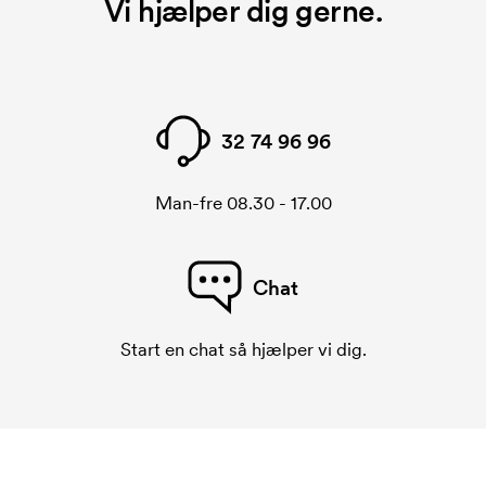
Vi hjælper dig gerne.
forbindelse med trykning. Der skal bruges én
trykskabelon for hver farve, som skal trykkes.
Omkostningerne ved trykskabelon forsvinder når du
bestiller igen.
32 74 96 96
Man-fre 08.30 - 17.00
Chat
Start en chat så hjælper vi dig.