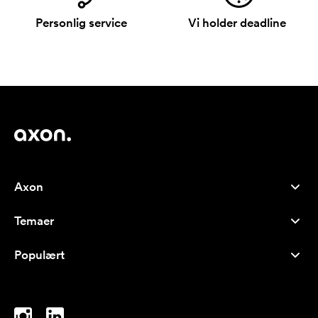
Personlig service
Vi holder deadline
Axon
Kundeservice
Temaer
Om os
Nyheder
Careers
Populært
Populære produkter
Kuglepenne
Bæredygtighed
Brands
Muleposer
Inspiration