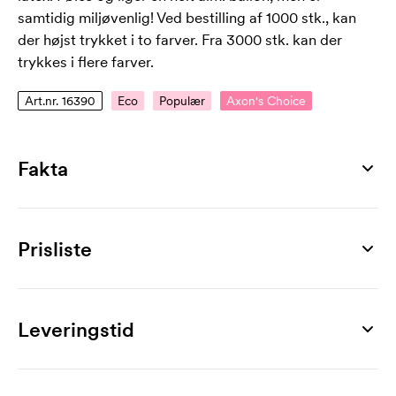
samtidig miljøvenlig! Ved bestilling af 1000 stk., kan
der højst trykket i to farver. Fra 3000 stk. kan der
trykkes i flere farver.
Art.nr. 16390
Eco
Populær
Axon's Choice
Fakta
Artikelnummer
16390
Prisliste
Mål
Ø 300 mm
Produkt
1000 stk
2000 stk
3000 stk
5000 stk
7000 stk
10000
Maks trykflade
Eco
2,60
2,10
2,00
1,60
1,10
Leveringstid
120 x 120 mm
Mærkning
Materiale
1-trykfarve
0,20
0,20
0,20
0,20
0,20