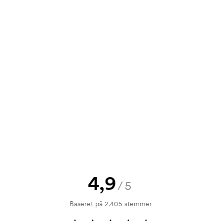
nem at bruge. Der uploader du din
info@axonprofil.dk
tilbud inden din bestilling bliver
e? Så send blot dit logo til os og du
rol. Fakturering sker efter levering.
4,9
/5
Baseret på 2.405 stemmer