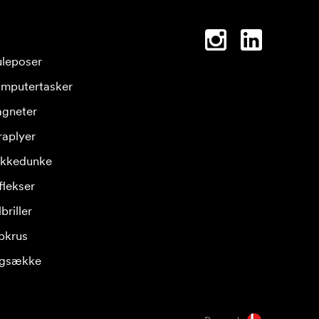
leposer
mputertasker
gneter
raplyer
ikkedunke
flekser
briller
pkrus
gsække