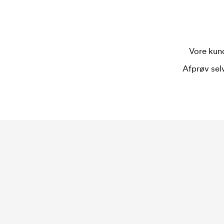
Vore kund
Afprøv selv