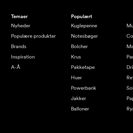
Temaer
Populært
Nyheder
Kuglepenne
Mu
Populære produkter
Notesbøger
Co
Brands
Bolcher
Ma
Inspiration
Krus
Pa
A-Å
Pakketape
Dr
Huer
Re
Powerbank
Sol
Jakker
Pa
Balloner
Ry