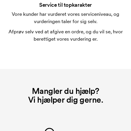
forbindelse med trykning. Der skal bruges én
Service til topkarakter
trykskabelon for hver farve, som skal trykkes.
Vore kunder har vurderet vores serviceniveau, og
Omkostningerne ved trykskabelon forsvinder når du
vurderingen taler for sig selv.
bestiller igen.
Afprøv selv ved at afgive en ordre, og du vil se, hvor
Hvad er et opstartsgebyr?
berettiget vores vurdering er.
På visse produkter er der et opstartsgebyr for
mærkningen. Startomkostninger er et opstartsgebyr
for mærkningen. Opstartsgebyret forsvinder ikke
ved en gentagen bestilling.
Mangler du hjælp?
Vi hjælper dig gerne.