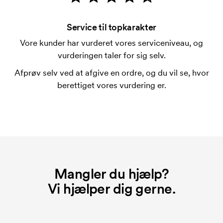
På visse produkter er der et opstartsgebyr for
mærkningen. Startomkostninger er et opstartsgebyr
Service til topkarakter
for mærkningen. Opstartsgebyret forsvinder ikke
Vore kunder har vurderet vores serviceniveau, og
ved en gentagen bestilling.
vurderingen taler for sig selv.
Afprøv selv ved at afgive en ordre, og du vil se, hvor
berettiget vores vurdering er.
Mangler du hjælp?
Vi hjælper dig gerne.