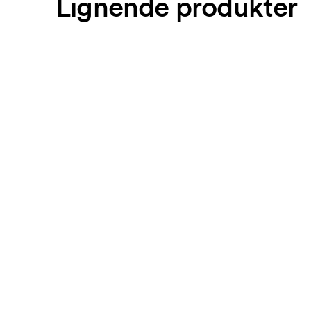
Lignende produkter
Selvfølgelig! Du får altid godkendt en skitse og et 
bindende. Ønsker du at se en skitse med det samm
har skitsen indenfor nogle timer.
Kan jeg få en vareprøve?
Intet problem! Det løser vi.
Hvordan betaler jeg?
Betaling sker mod faktura 30 dage efter kreditkont
Kortbetaling er muligt.
Hvad er et opstartsgebyr?
På visse produkter er der et opstartsgebyr for 
opstartsgebyr for mærkningen. Opstartsgebyret 
bestilling.