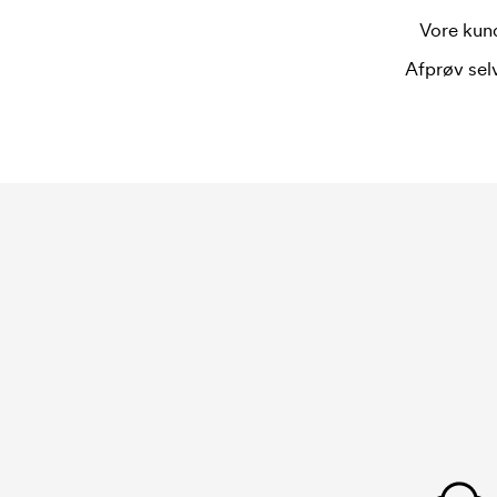
Vore kund
Afprøv selv