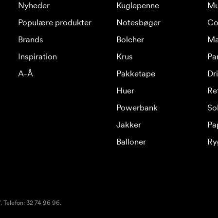
Nyheder
Kuglepenne
Mu
Populære produkter
Notesbøger
Co
Brands
Bolcher
Ma
Inspiration
Krus
Pa
A-Å
Pakketape
Dr
Huer
Re
Powerbank
Sol
Jakker
Pa
Balloner
Ry
 Telefon: 32 74 96 96.