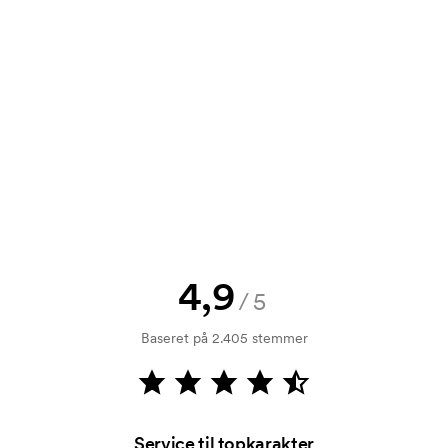
tilbud inden din bestilling bliver
e? Så send blot dit logo til os og du
rol. Fakturering sker efter levering.
4,9
/5
mærkningen. Startomkostninger er et
forsvinder ikke ved en gentagen
Baseret på 2.405 stemmer
Service til topkarakter