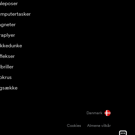
leposer
mputertasker
gneter
raplyer
ikkedunke
flekser
briller
pkrus
gsække
Danmark
Cookies
Almene vilkår