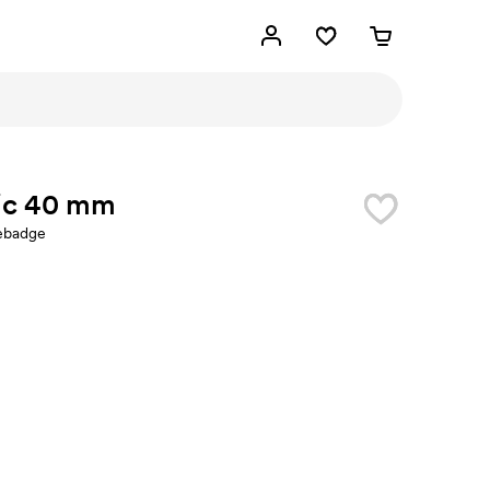
ic 40 mm
ebadge