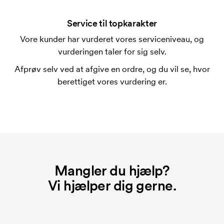
En trykskabelon er en slags skabelon, der bruges i
forbindelse med trykning. Der skal bruges én
Service til topkarakter
trykskabelon for hver farve, som skal trykkes.
Vore kunder har vurderet vores serviceniveau, og
Omkostningerne ved trykskabelon forsvinder når du
vurderingen taler for sig selv.
bestiller igen.
Afprøv selv ved at afgive en ordre, og du vil se, hvor
berettiget vores vurdering er.
Mangler du hjælp?
Vi hjælper dig gerne.