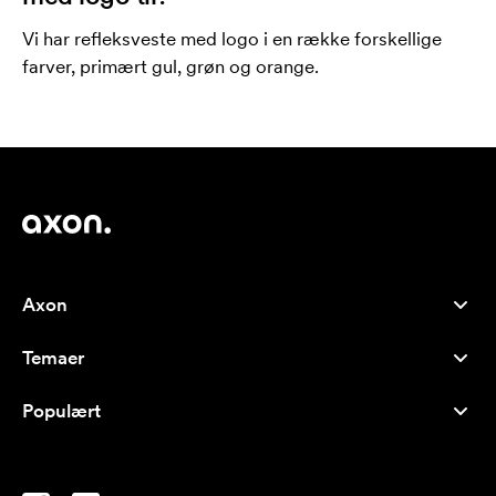
Vi har refleksveste med logo i en række forskellige
farver, primært gul, grøn og orange.
Axon
Kundeservice
Temaer
Om os
Nyheder
Careers
Populært
Populære produkter
Kuglepenne
Bæredygtighed
Brands
Muleposer