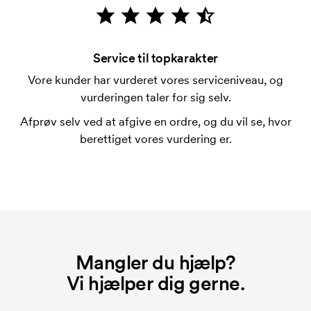
Hvad er en trykskabelon?
En trykskabelon er en slags skabelon, der bruges i
forbindelse med trykning. Der skal bruges én
Service til topkarakter
trykskabelon for hver farve, som skal trykkes.
Vore kunder har vurderet vores serviceniveau, og
Omkostningerne ved trykskabelon forsvinder når du
vurderingen taler for sig selv.
bestiller igen.
Afprøv selv ved at afgive en ordre, og du vil se, hvor
berettiget vores vurdering er.
Mangler du hjælp?
Vi hjælper dig gerne.