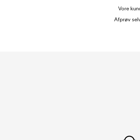
Vore kund
Afprøv selv