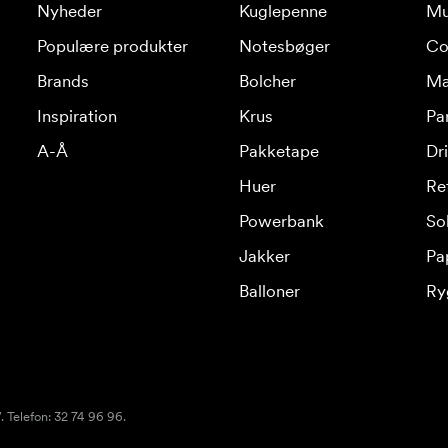
Nyheder
Kuglepenne
Mu
Populære produkter
Notesbøger
Co
Brands
Bolcher
Ma
Inspiration
Krus
Pa
A-Å
Pakketape
Dr
Huer
Re
Powerbank
Sol
Jakker
Pa
Balloner
Ry
 Telefon: 32 74 96 96.