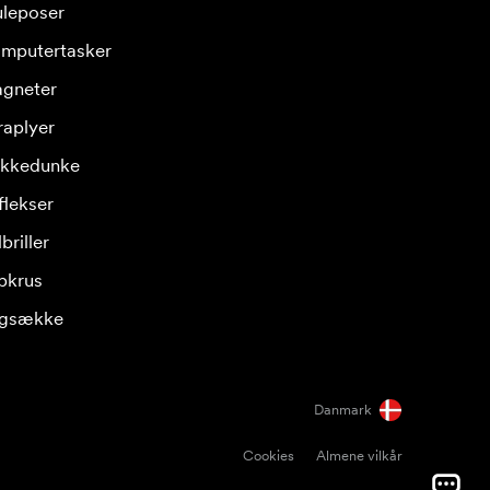
leposer
mputertasker
gneter
raplyer
ikkedunke
flekser
briller
pkrus
gsække
Danmark
Cookies
Almene vilkår