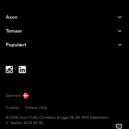
Axon
Kundeservice
Temaer
Om os
Nyheder
Careers
Populært
Populære produkter
Kuglepenne
Bæredygtighed
Brands
Muleposer
Inspiration
Notesbøger
A-Å
Computertasker
Bolcher
Danmark
Magneter
Cookies
Almene vilkår
Krus
© 2026 Axon Profil, Christians Brygge 28, DK-1559 København
Paraplyer
V. Telefon: 32 74 96 96.