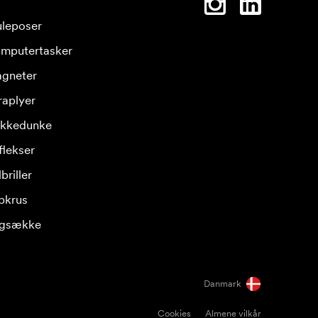
leposer
mputertasker
gneter
raplyer
ikkedunke
flekser
briller
pkrus
gsække
Danmark
Cookies
Almene vilkår