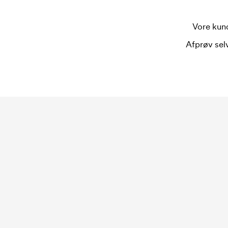
Vore kund
Afprøv selv