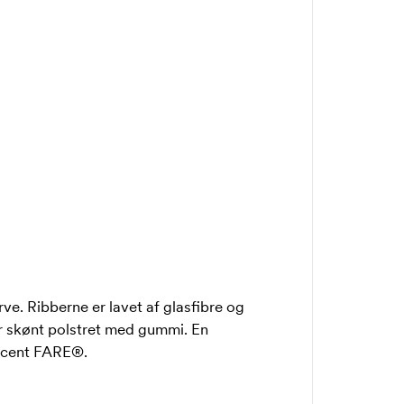
e. Ribberne er lavet af glasfibre og
er skønt polstret med gummi. En
ducent FARE®.