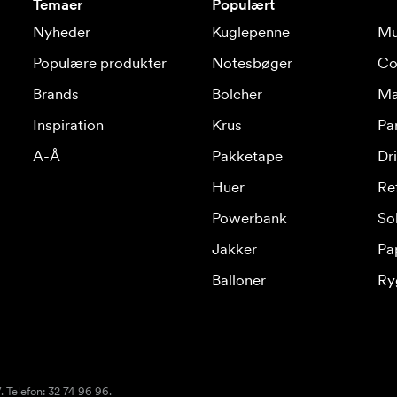
Temaer
Populært
Nyheder
Kuglepenne
Mu
Populære produkter
Notesbøger
Co
Brands
Bolcher
Ma
Inspiration
Krus
Pa
A-Å
Pakketape
Dr
Huer
Re
Powerbank
Sol
Jakker
Pa
Balloner
Ry
 Telefon: 32 74 96 96.