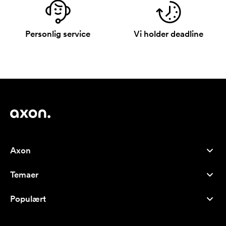
Personlig service
Vi holder deadline
Axon
Kundeservice
Temaer
Om os
Nyheder
Careers
Populært
Populære produkter
Kuglepenne
Bæredygtighed
Brands