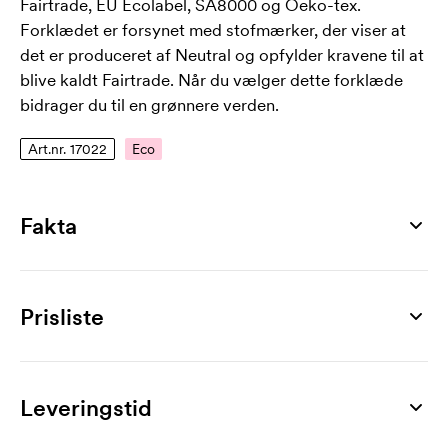
Fairtrade, EU Ecolabel, SA8000 og Oeko-tex.
Forklædet er forsynet med stofmærker, der viser at
det er produceret af Neutral og opfylder kravene til at
blive kaldt Fairtrade. Når du vælger dette forklæde
bidrager du til en grønnere verden.
Art.nr. 17022
Eco
Fakta
Artikelnummer
17022
Prisliste
Mål
90 x 70 cm
Produkt
20 stk
30 stk
50 stk
100 stk
150 stk
200 stk
Materiale
Chef Apron
238,00
215,00
205,00
191,00
186,00
181,00
Leveringstid
100% økologisk bomuld
Mærkning