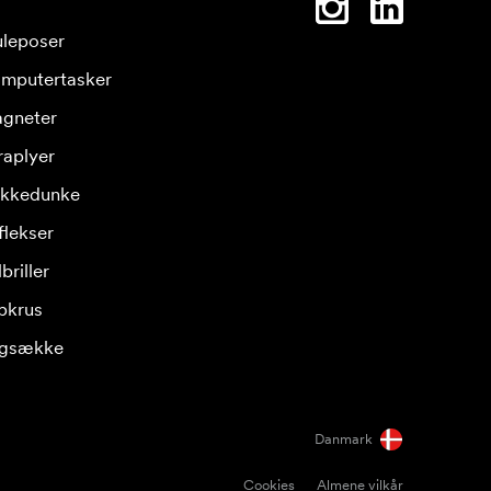
leposer
mputertasker
gneter
raplyer
ikkedunke
flekser
briller
pkrus
gsække
Danmark
Cookies
Almene vilkår