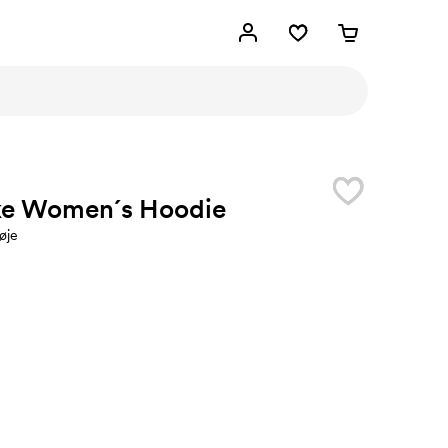
ke Women´s Hoodie
øje