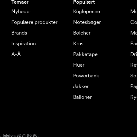
Temaer
Populært
Nyheder
Kuglepenne
Mu
Populære produkter
Notesbøger
Co
Brands
Bolcher
Ma
Inspiration
Krus
Pa
A-Å
Pakketape
Dr
Huer
Re
Powerbank
Sol
Jakker
Pa
Balloner
Ry
 Telefon: 32 74 96 96.