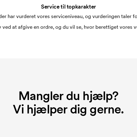
Service til topkarakter
i forbindelse med trykning. Der skal
er har vurderet vores serviceniveau, og vurderingen taler for
 trykkes. Omkostningerne ved
 ved at afgive en ordre, og du vil se, hvor berettiget vores v
rer broderingsmaskinen om hvordan den
r hver broderet motiv.
 du bestiller igen.
Mangler du hjælp?
Vi hjælper dig gerne.