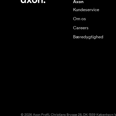
Axon
Kundeservice
Om os
Careers
Bæredygtighed
© 2026 Axon Profil, Christians Brygge 28, DK-1559 København V.