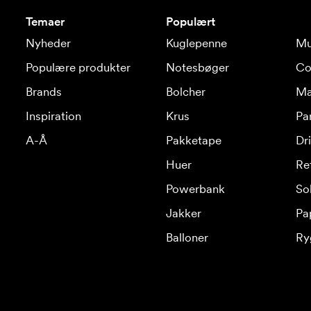
Temaer
Populært
Nyheder
Kuglepenne
Mu
Populære produkter
Notesbøger
Co
Brands
Bolcher
Ma
Inspiration
Krus
Pa
A-Å
Pakketape
Dr
Huer
Re
Powerbank
Sol
Jakker
Pa
Balloner
Ry