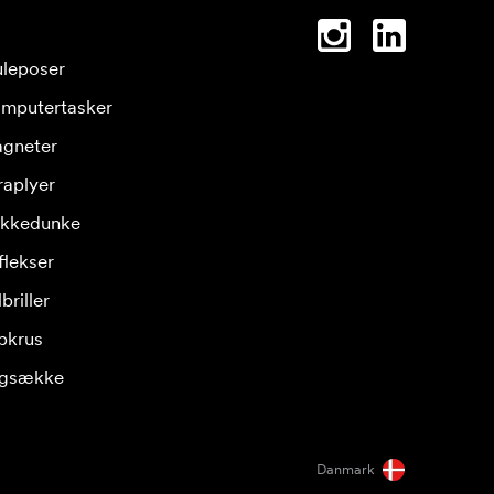
leposer
mputertasker
gneter
raplyer
ikkedunke
flekser
briller
pkrus
gsække
Danmark