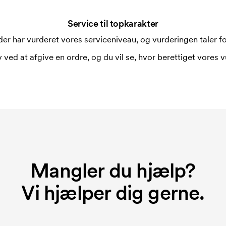
Service til topkarakter
i forbindelse med trykning. Der skal
er har vurderet vores serviceniveau, og vurderingen taler for
 trykkes. Omkostningerne ved
 ved at afgive en ordre, og du vil se, hvor berettiget vores v
rer broderingsmaskinen om hvordan den
r hver broderet motiv.
 du bestiller igen.
Mangler du hjælp?
Vi hjælper dig gerne.