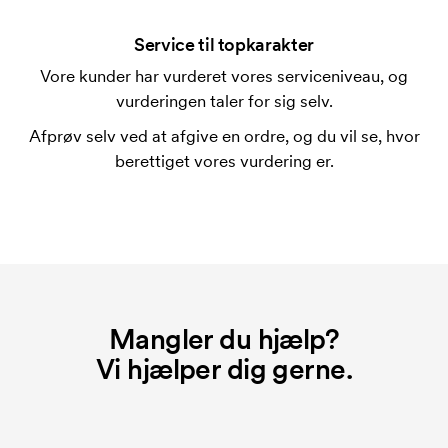
Et broderingskort er en digital fil som informerer
broderingsmaskinen om hvordan den skal brodere.
Service til topkarakter
Der skal laves et broderingskort for hver broderet
Vore kunder har vurderet vores serviceniveau, og
motiv. Omkostningerne ved broderingskort
vurderingen taler for sig selv.
forsvinder når du bestiller igen.
Afprøv selv ved at afgive en ordre, og du vil se, hvor
berettiget vores vurdering er.
Mangler du hjælp?
Vi hjælper dig gerne.