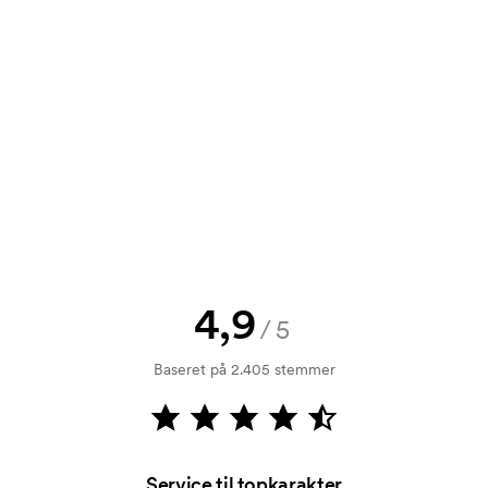
tilbud inden din bestilling bliver
e? Så send blot dit logo til os og du
rol. Fakturering sker efter levering.
4,9
/5
Baseret på 2.405 stemmer
å længe det ikke er tættere end 30 mm
Service til topkarakter