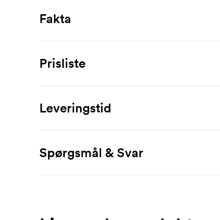
Fakta
Artikelnummer
20384
Prisliste
Størrelser
XS, S, M, L, XL, XXL
Produkt
3 stk
5 stk
1
Maks trykflade
Leveringstid
Dinlas Women's Jacket
515,00
481,00
46
100 x 100 mm
Mærkning
Materiale
Spørgsmål & Svar
nylon, polyester
1-trykfarve
110,00
72,00
3
Vægt
Hvordan bestiller jeg?
2-trykfarve
219,00
143,00
72 g/m²
Du bestiller nemmest via vores webshop. Den er 
3-trykfarve
329,00
215,00
1
trykfil. Det er også fint at e-maile din bestilling til
Farver
4-trykfarve
438,00
286,00
1
white, storm grey, red, orange, navy, black, royal
Kan jeg få en skitse?