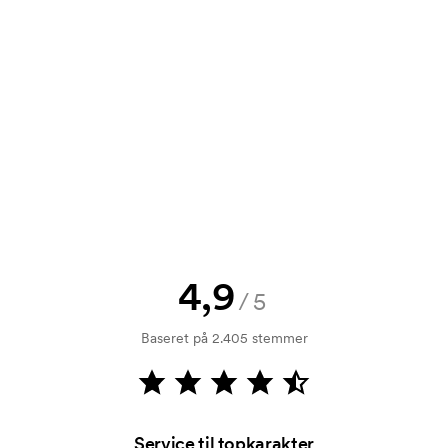
tilbud inden din bestilling bliver
e? Så send blot dit logo til os og du
rol. Fakturering sker efter levering.
4,9
/5
Baseret på 2.405 stemmer
å længe det ikke er tættere end 30 mm
Service til topkarakter