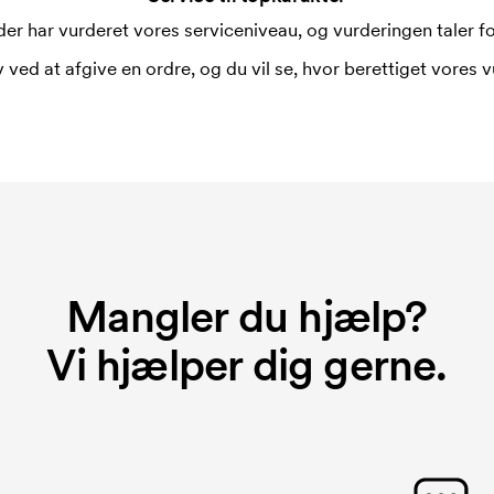
rer broderingsmaskinen om hvordan den
er har vurderet vores serviceniveau, og vurderingen taler for
r hver broderet motiv.
 du bestiller igen.
 ved at afgive en ordre, og du vil se, hvor berettiget vores v
Mangler du hjælp?
Vi hjælper dig gerne.