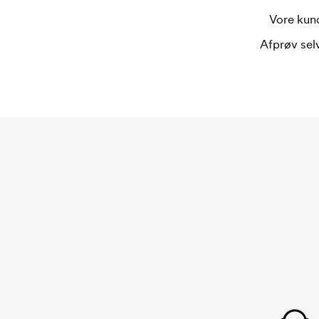
Et broderingskort er en digital fil som informe
Vore kund
skal brodere. Der skal laves et broderingskort fo
Omkostningerne ved broderingskort forsvinder når
Afprøv selv