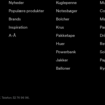
Nyheder
Kuglepenne
Mu
Populære produkter
Notesbøger
Co
Brands
Bolcher
Ma
Inspiration
Krus
Pa
A-Å
Pakketape
Dr
Huer
Re
Powerbank
Sol
Jakker
Pa
Balloner
Ry
 Telefon: 32 74 96 96.