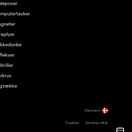
leposer
mputertasker
gneter
raplyer
ikkedunke
flekser
briller
pkrus
gsække
Danmark
Cookies
Almene vilkår