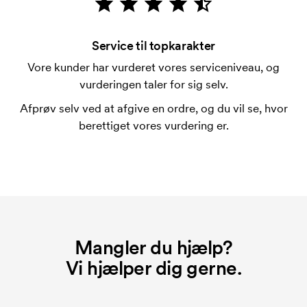
Hvad er en trykskabelon?
En trykskabelon er en slags skabelon, der bruges i
forbindelse med trykning. Der skal bruges én
Service til topkarakter
trykskabelon for hver farve, som skal trykkes.
Vore kunder har vurderet vores serviceniveau, og
Omkostningerne ved trykskabelon forsvinder når du
vurderingen taler for sig selv.
bestiller igen.
Afprøv selv ved at afgive en ordre, og du vil se, hvor
berettiget vores vurdering er.
Mangler du hjælp?
Vi hjælper dig gerne.