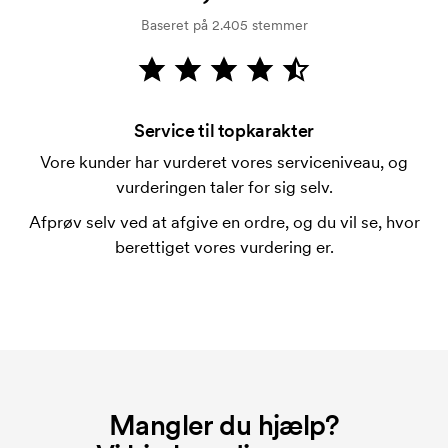
kreditkontrol. Fakturering sker efter levering.
Baseret på 2.405 stemmer
Kortbetaling er muligt.
Hvad er en trykskabelon?
En trykskabelon er en slags skabelon, der bruges i
forbindelse med trykning. Der skal bruges én
Service til topkarakter
trykskabelon for hver farve, som skal trykkes.
Vore kunder har vurderet vores serviceniveau, og
Omkostningerne ved trykskabelon forsvinder når du
vurderingen taler for sig selv.
bestiller igen.
Afprøv selv ved at afgive en ordre, og du vil se, hvor
berettiget vores vurdering er.
Mangler du hjælp?