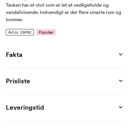
Tasken har et stof som er let at vedligeholde og
vandafvisende. Indvendigt er der flere smarte rum og
lommer.
Art.nr. 29742
Populær
Fakta
Artikelnummer
29742
Prisliste
Mål
405 x 290 x 80 mm
Produkt
5 stk
10 stk
20 stk
30 stk
50 stk
100 stk
Mål
Lockport, 17"
398,00
374,00
366,00
357,00
342,00
336,00
Leveringstid
15"
Mærkning
Størrelser
1-trykfarve
60,00
37,00
28,00
25,00
19,00
16,10