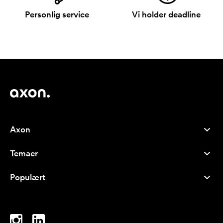
Personlig service
Vi holder deadline
Axon
Kundeservice
Temaer
Om os
Nyheder
Careers
Populært
Populære produkter
Kuglepenne
Bæredygtighed
Brands
Muleposer
Inspiration
Notesbøger