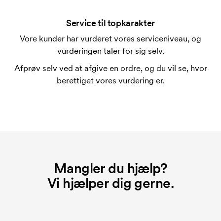
En trykskabelon er en slags skabelon, der bruges i
forbindelse med trykning. Der skal bruges én
Service til topkarakter
trykskabelon for hver farve, som skal trykkes.
Vore kunder har vurderet vores serviceniveau, og
Omkostningerne ved trykskabelon forsvinder når du
vurderingen taler for sig selv.
bestiller igen.
Afprøv selv ved at afgive en ordre, og du vil se, hvor
berettiget vores vurdering er.
Mangler du hjælp?
Vi hjælper dig gerne.