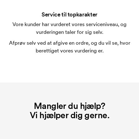
En trykskabelon er en slags skabelon, der bruges i
forbindelse med trykning. Der skal bruges én
Service til topkarakter
trykskabelon for hver farve, som skal trykkes.
Vore kunder har vurderet vores serviceniveau, og
Omkostningerne ved trykskabelon forsvinder når du
vurderingen taler for sig selv.
bestiller igen.
Afprøv selv ved at afgive en ordre, og du vil se, hvor
berettiget vores vurdering er.
Mangler du hjælp?
Vi hjælper dig gerne.