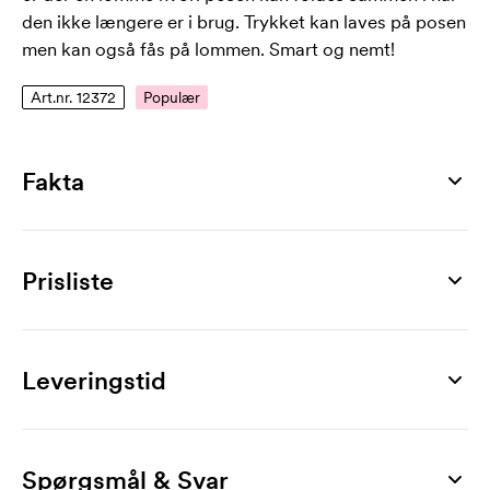
den ikke længere er i brug. Trykket kan laves på posen
men kan også fås på lommen. Smart og nemt!
Art.nr. 12372
Populær
Fakta
Artikelnummer
12372
Prisliste
Mål
485 x 420 mm
Produkt
50 stk
100 stk
300 stk
500 stk
1000 stk
2000 stk
Maks trykflade
Bella
26,00
23,00
20,00
17,50
16,80
16,10
Leveringstid
300 x 300 mm
Mærkning
Materiale
1-trykfarve
12,90
8,20
6,70
6,10
5,50
5,00
190T polyester
Spørgsmål & Svar