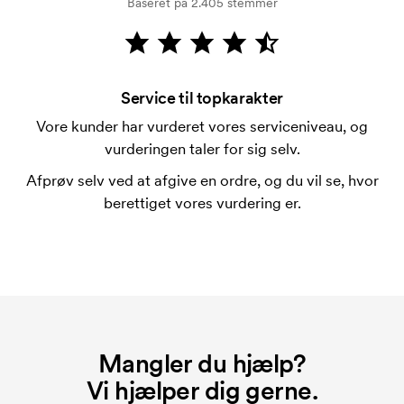
Baseret på 2.405 stemmer
Kortbetaling er muligt.
Hvad er en trykskabelon?
En trykskabelon er en slags skabelon, der bruges i
forbindelse med trykning. Der skal bruges én
Service til topkarakter
trykskabelon for hver farve, som skal trykkes.
Vore kunder har vurderet vores serviceniveau, og
Omkostningerne ved trykskabelon forsvinder når du
vurderingen taler for sig selv.
bestiller igen.
Afprøv selv ved at afgive en ordre, og du vil se, hvor
berettiget vores vurdering er.
Mangler du hjælp?
Vi hjælper dig gerne.