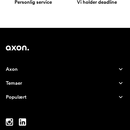
Personlig service
Vi holder deadline
Axon
Kundeservice
Temaer
Om os
Nyheder
Careers
Populært
Populære produkter
Kuglepenne
Bæredygtighed
Brands
Muleposer
Inspiration
Notesbøger
A-Å